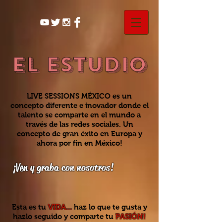
EL ESTUDIO
LIVE SESSIONS MÉXICO
es un
concepto diferente e inovador donde el
talento se comparte en el mundo a
través de las redes sociales. Un
concepto de gran éxito en Europa y
ahora por fin en México!
¡Ven y graba con nosotros!
Esta es tu
VIDA...
haz lo que te gusta y
hazlo seguido y comparte tu
PASIÓN!