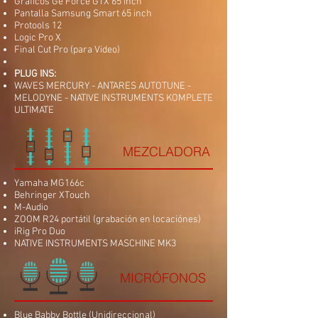
Gráficos Ge Force GTX 65 inch
Pantalla Samsung Smart 65 inch
Protools 12
Logic Pro X
Final Cut Pro (para Video)
PLUG INS:
WAVES MERCURY - ANTARES AUTOTUNE -
MELODYNE - NATIVE INSTRUMENTS KOMPLETE
ULTIMATE
MEZCLADORA
Yamaha MG166c
Behringer XTouch
M-Audio
ZOOM R24 portátil (grabación en locaciónes)
iRig Pro Duo
NATIVE INSTRUMENTS MASCHINE MK3
MICRÓFONOS
Blue Babby Bottle (Unidireccional)