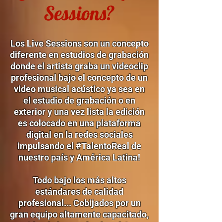
Sessions?
Los Live Sessions son un concepto
diferente en estudios de grabación
donde el artista graba un videoclip
profesional bajo el concepto de un
video musical acústico ya sea en
el estudio de grabación o en
exterior y una vez lista la edición
es colocado en una plataforma
digital en la redes sociales
impulsando el #TalentoReal de
nuestro país y América Latina!
Todo bajo los más altos
estándares de calidad
profesional... Cobijados por un
gran equipo altamente capacitado,